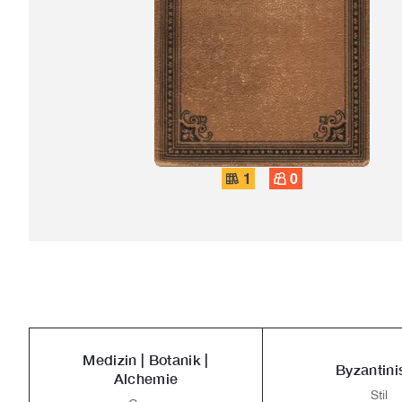
1
0
Medizin | Botanik |
Byzantini
Alchemie
Stil