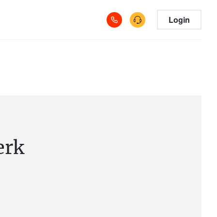
Login
erk