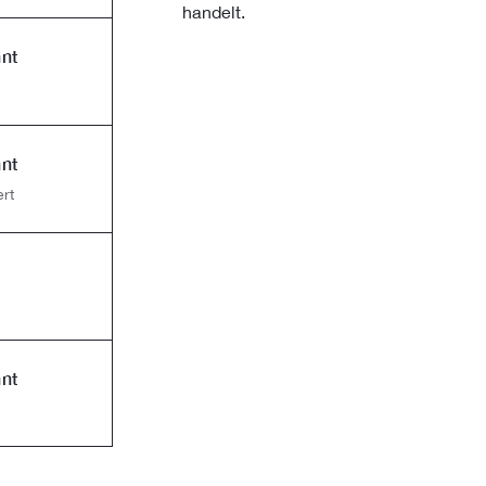
handelt.
nt
nt
rt
nt