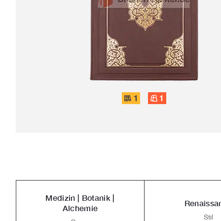
1
1
Medizin | Botanik |
Renaissa
Alchemie
Stil