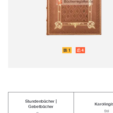
1
4
Stundenbücher |
Karolingi
Gebetbücher
Stil