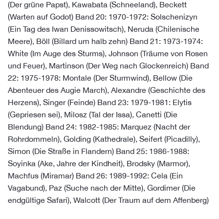
(Der grüne Papst), Kawabata (Schneeland), Beckett
(Warten auf Godot) Band 20: 1970-1972: Solschenizyn
(Ein Tag des Iwan Denissowitsch), Neruda (Chilenische
Meere), Böll (Billard um halb zehn) Band 21: 1973-1974:
White (Im Auge des Sturms), Johnson (Träume von Rosen
und Feuer), Martinson (Der Weg nach Glockenreich) Band
22: 1975-1978: Montale (Der Sturmwind), Bellow (Die
Abenteuer des Augie March), Alexandre (Geschichte des
Herzens), Singer (Feinde) Band 23: 1979-1981: Elytis
(Gepriesen sei), Milosz (Tal der Issa), Canetti (Die
Blendung) Band 24: 1982-1985: Marquez (Nacht der
Rohrdommeln), Golding (Kathedrale), Seifert (Picadilly),
Simon (Die Straße in Flandern) Band 25: 1986-1988:
Soyinka (Ake, Jahre der Kindheit), Brodsky (Marmor),
Machfus (Miramar) Band 26: 1989-1992: Cela (Ein
Vagabund), Paz (Suche nach der Mitte), Gordimer (Die
endgültige Safari), Walcott (Der Traum auf dem Affenberg)