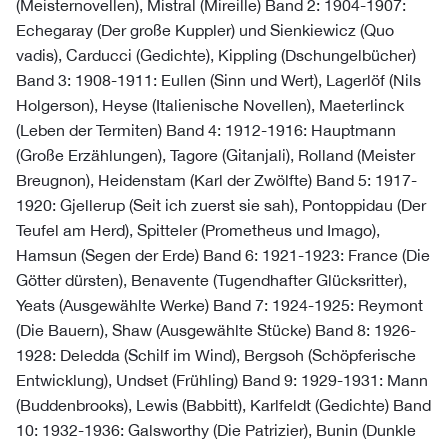
(Meisternovellen), Mistral (Mireille) Band 2: 1904-1907:
Echegaray (Der große Kuppler) und Sienkiewicz (Quo
vadis), Carducci (Gedichte), Kippling (Dschungelbücher)
Band 3: 1908-1911: Eullen (Sinn und Wert), Lagerlöf (Nils
Holgerson), Heyse (Italienische Novellen), Maeterlinck
(Leben der Termiten) Band 4: 1912-1916: Hauptmann
(Große Erzählungen), Tagore (Gitanjali), Rolland (Meister
Breugnon), Heidenstam (Karl der Zwölfte) Band 5: 1917-
1920: Gjellerup (Seit ich zuerst sie sah), Pontoppidau (Der
Teufel am Herd), Spitteler (Prometheus und Imago),
Hamsun (Segen der Erde) Band 6: 1921-1923: France (Die
Götter dürsten), Benavente (Tugendhafter Glücksritter),
Yeats (Ausgewählte Werke) Band 7: 1924-1925: Reymont
(Die Bauern), Shaw (Ausgewählte Stücke) Band 8: 1926-
1928: Deledda (Schilf im Wind), Bergsoh (Schöpferische
Entwicklung), Undset (Frühling) Band 9: 1929-1931: Mann
(Buddenbrooks), Lewis (Babbitt), Karlfeldt (Gedichte) Band
10: 1932-1936: Galsworthy (Die Patrizier), Bunin (Dunkle