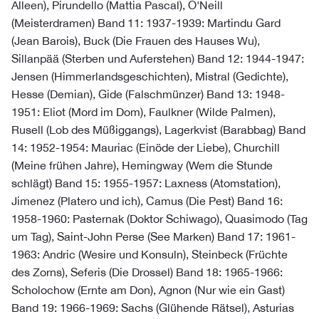
Alleen), Pirundello (Mattia Pascal), O'Neill
(Meisterdramen) Band 11: 1937-1939: Martindu Gard
(Jean Barois), Buck (Die Frauen des Hauses Wu),
Sillanpää (Sterben und Auferstehen) Band 12: 1944-1947:
Jensen (Himmerlandsgeschichten), Mistral (Gedichte),
Hesse (Demian), Gide (Falschmünzer) Band 13: 1948-
1951: Eliot (Mord im Dom), Faulkner (Wilde Palmen),
Rusell (Lob des Müßiggangs), Lagerkvist (Barabbag) Band
14: 1952-1954: Mauriac (Einöde der Liebe), Churchill
(Meine frühen Jahre), Hemingway (Wem die Stunde
schlägt) Band 15: 1955-1957: Laxness (Atomstation),
Jimenez (Platero und ich), Camus (Die Pest) Band 16:
1958-1960: Pasternak (Doktor Schiwago), Quasimodo (Tag
um Tag), Saint-John Perse (See Marken) Band 17: 1961-
1963: Andric (Wesire und Konsuln), Steinbeck (Früchte
des Zorns), Seferis (Die Drossel) Band 18: 1965-1966:
Scholochow (Ernte am Don), Agnon (Nur wie ein Gast)
Band 19: 1966-1969: Sachs (Glühende Rätsel), Asturias