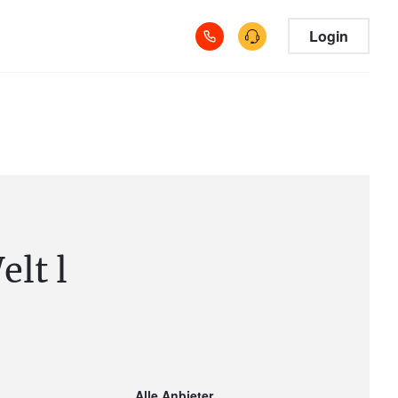
Login
lt l
Alle Anbieter