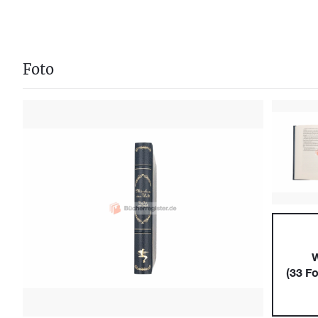
Foto
W
(
33
Fo