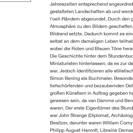
Jahreszeiten entsprechend angeordnet.
gestalteten Landschaften ab und wer
l’oeil-Rändern abgerundet. Durch den g
Atmosphäre zu den Bildern geschaffen
Bildrand setzte. Dadurch kommt es ein
selbst an dem damaligen Leben teilhab
wobei die Roten und Blauen Töne hera
Die Geschichte hinter dem Stundenbuch
Miniaturisten hinterlassen, da es zur 
war. Jedoch identifizieren alle stilist
Simon Bening als Buchmaler. Besonders
tiefschürfenden und bezaubernden Det
großen Künstlern in Auftrag gegeben ha
gewesen sein, da van Damme und Benin
waren. Der erste Eigentümer des Stun
war John Strange (Diplomat, Archäolo
Besitzer, darunter waren William Comy
Philipp August Hanrott, Librairie Dem