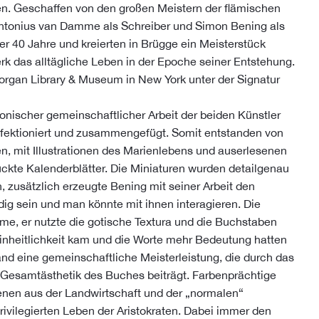
n. Geschaffen von den großen Meistern der flämischen
ntonius van Damme als Schreiber und Simon Bening als
er 40 Jahre und kreierten in Brügge ein Meisterstück
rk das alltägliche Leben in der Epoche seiner Entstehung.
Morgan Library & Museum in New York unter der Signatur
onischer gemeinschaftlicher Arbeit der beiden Künstler
erfektioniert und zusammengefügt. Somit entstanden von
n, mit Illustrationen des Marienlebens und auserlesenen
kte Kalenderblätter. Die Miniaturen wurden detailgenau
 zusätzlich erzeugte Bening mit seiner Arbeit den
dig sein und man könnte mit ihnen interagieren. Die
e, er nutzte die gotische Textura und die Buchstaben
r Einheitlichkeit kam und die Worte mehr Bedeutung hatten
tand eine gemeinschaftliche Meisterleistung, die durch das
n Gesamtästhetik des Buches beiträgt. Farbenprächtige
zenen aus der Landwirtschaft und der „normalen“
ivilegierten Leben der Aristokraten. Dabei immer den