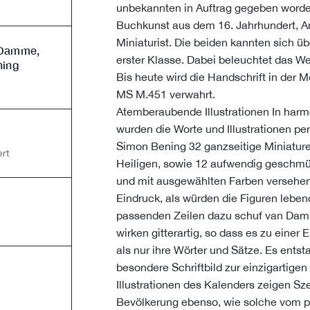
unbekannten in Auftrag gegeben worde
Buchkunst aus dem 16. Jahrhundert, A
Miniaturist. Die beiden kannten sich üb
 Damme,
erster Klasse. Dabei beleuchtet das We
ning
Bis heute wird die Handschrift in der 
MS M.451 verwahrt.
Atemberaubende Illustrationen In harm
wurden die Worte und Illustrationen p
Simon Bening 32 ganzseitige Miniature
rt
Heiligen, sowie 12 aufwendig geschmüc
und mit ausgewählten Farben versehen,
Eindruck, als würden die Figuren leben
passenden Zeilen dazu schuf van Damm
wirken gitterartig, so dass es zu eine
als nur ihre Wörter und Sätze. Es ents
besondere Schriftbild zur einzigartige
Illustrationen des Kalenders zeigen S
Bevölkerung ebenso, wie solche vom pr