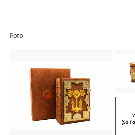
Foto
W
(
33
Fo