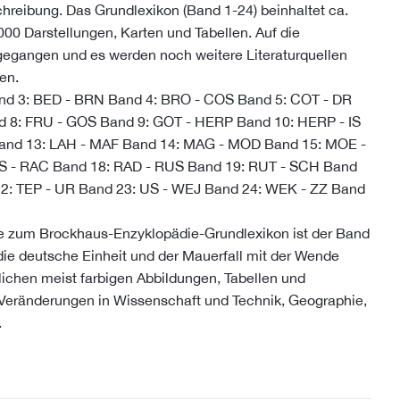
schreibung. Das Grundlexikon (Band 1-24) beinhaltet ca.
00 Darstellungen, Karten und Tabellen. Auf die
ngegangen und es werden noch weitere Literaturquellen
en.
and 3: BED - BRN Band 4: BRO - COS Band 5: COT - DR
d 8: FRU - GOS Band 9: GOT - HERP Band 10: HERP - IS
 Band 13: LAH - MAF Band 14: MAG - MOD Band 15: MOE -
S - RAC Band 18: RAD - RUS Band 19: RUT - SCH Band
22: TEP - UR Band 23: US - WEJ Band 24: WEK - ZZ Band
e zum Brockhaus-Enzyklopädie-Grundlexikon ist der Band
 die deutsche Einheit und der Mauerfall mit der Wende
tlichen meist farbigen Abbildungen, Tabellen und
e Veränderungen in Wissenschaft und Technik, Geographie,
.