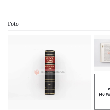
Foto
W
(
46
Fo