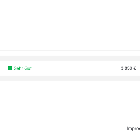
Sehr Gut
3 850
€
Impr