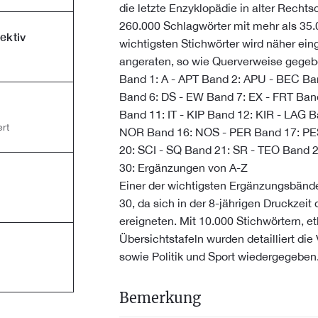
die letzte Enzyklopädie in alter Recht
260.000 Schlagwörter mit mehr als 35.0
ektiv
wichtigsten Stichwörter wird näher ei
angeraten, so wie Querverweise gegeb
Band 1: A - APT Band 2: APU - BEC B
Band 6: DS - EW Band 7: EX - FRT Ban
Band 11: IT - KIP Band 12: KIR - LAG
rt
NOR Band 16: NOS - PER Band 17: PE
20: SCI - SQ Band 21: SR - TEO Band 
30: Ergänzungen von A-Z
Einer der wichtigsten Ergänzungsbänd
30, da sich in der 8-jährigen Druckzeit
ereigneten. Mit 10.000 Stichwörtern, e
Übersichtstafeln wurden detailliert di
sowie Politik und Sport wiedergegeben
Bemerkung