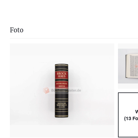
Foto
W
(
13
Fo