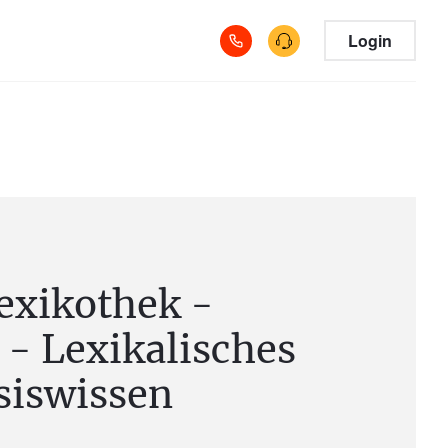
Login
exikothek -
- Lexikalisches
siswissen