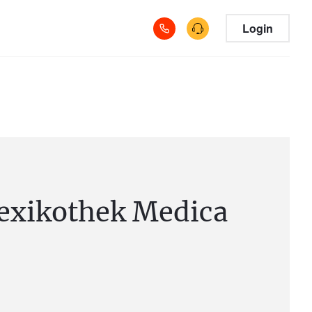
Login
exikothek Medica