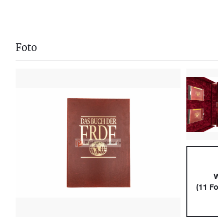
Foto
W
(
11
Fo